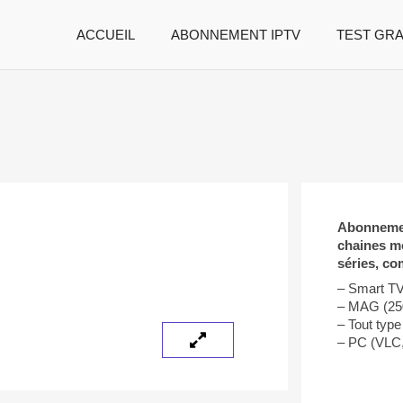
ACCUEIL
ABONNEMENT IPTV
TEST GRA
Abonnemen
chaines mo
séries, co
– Smart T
– MAG (250
– Tout type
– PC (VLC